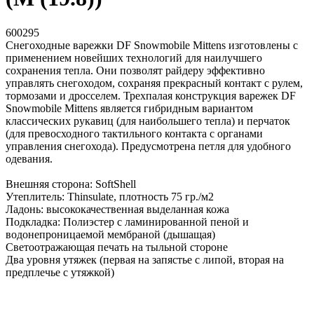
600295
Снегоходные варежки DF Snowmobile Mittens изготовлены с
применением новейших технологий для наилучшего
сохранения тепла. Они позволят райдеру эффективно
управлять снегоходом, сохраняя прекрасный контакт с рулем,
тормозами и дросселем. Трехпалая конструкция варежек DF
Snowmobile Mittens является гибридным вариантом
классических рукавиц (для наибольшего тепла) и перчаток
(для превосходного тактильного контакта с органами
управления снегохода). Предусмотрена петля для удобного
одевания.
Внешняя сторона: SoftShell
Утеплитель: Thinsulate, плотность 75 гр./м2
Ладонь: высококачественная выделанная кожа
Подкладка: Полиэстер с ламинированной пеной и
водонепроницаемой мембраной (дышащая)
Светоотражающая печать на тыльной стороне
Два уровня утяжек (первая на запястье с липой, вторая на
предплечье с утяжкой)