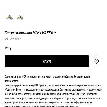
Cвеча зажигания MCP LMAR8A-9
SKU:
SPLMAR8A-9
490
р.
КУПИТЬ
Свечи зажигания MCP изготавливаются в Китае на крупной фабрике с богатым опытом
производства.
Главным аргументом в пользу MCP будет использование обеих технологий герметизации изолятора:
«Горячая» (Bosch) - опрессовка методом теромоосадки. Снаружи на цилиндрическом корпусе свечи
выполняется термоосадочная канавка, в процессе сборки керамический изолятор вставляют в
металлический корпус свечи, затем одновременно нагревают корпус индуктором и осаживают на
прессе, при этом термоосадочная канавка подвергается пластической деформации, а при
остывании корпус плотно охватывает изолятор, обеспечивая герметичность.