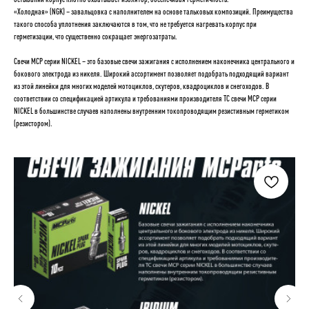
«Холодная» (NGK) – завальцовка с наполнителем на основе тальковых композиций. Преимущества
такого способа уплотнения заключаются в том, что не требуется нагревать корпус при
герметизации, что существенно сокращает энергозатраты.
Свечи MCP серии NICKEL – это базовые свечи зажигания с исполнением наконечника центрального и
бокового электрода из никеля. Широкий ассортимент позволяет подобрать подходящий вариант
из этой линейки для многих моделей мотоциклов, скутеров, квадроциклов и снегоходов. В
соответствии со спецификацией артикула и требованиями производителя ТС свечи MCP серии
NICKEL в большинстве случаев наполнены внутренним токопроводящим резистивным герметиком
(резистором).