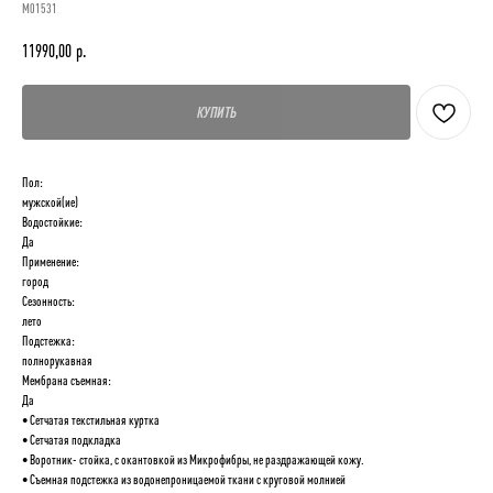
M01531
11990,00
р.
КУПИТЬ
Пол:
мужской(ие)
Водостойкие:
Да
Применение:
город
Сезонность:
лето
Подстежка:
полнорукавная
Мембрана съемная:
Да
• Сетчатая текстильная куртка
• Сетчатая подкладка
• Воротник- стойка, с окантовкой из Микрофибры, не раздражающей кожу.
• Съемная подстежка из водонепроницаемой ткани с круговой молнией