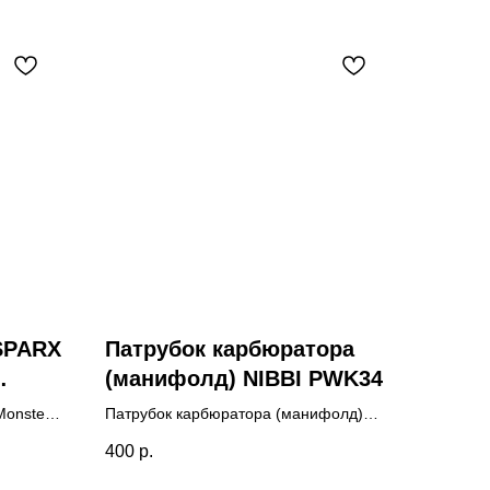
SPARX
Патрубок карбюратора
(манифолд) NIBBI PWK34
Monster
Патрубок карбюратора (манифолд)
ый)
NIBBI PWK34
400
р.