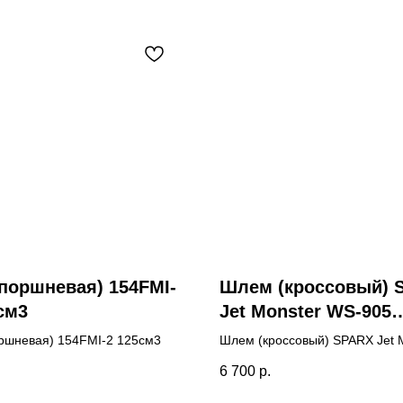
поршневая) 154FMI-
Шлем (кроссовый) 
см3
Jet Monster WS-905
(белый
ршневая) 154FMI-2 125см3
Шлем (кроссовый) SPARX Jet 
люминесцентный)
WS-905 (белый люминесцентн
.
6 700
р.