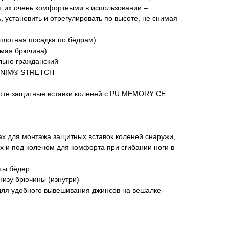
т их очень комфортными в использовании –
 установить и отрегулировать по высоте, не снимая
(плотная посадка по бёдрам)
мая брючина)
льно гражданский
ENIM® STRETCH
оте защитные вставки коленей с PU MEMORY CE
ах для монтажа защитных вставок коленей снаружи,
 и под коленом для комфорта при сгибании ноги в
ты бёдер
низу брючины (изнутри)
для удобного вывешивания джинсов на вешалке-