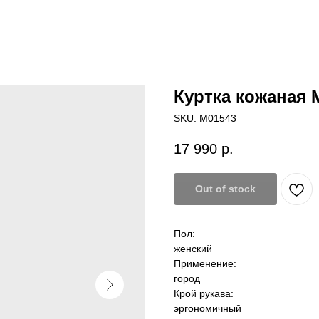
Куртка кожаная 
SKU:
M01543
17 990
р.
Out of stock
Пол:
женский
Применение:
город
Крой рукава:
эргономичный