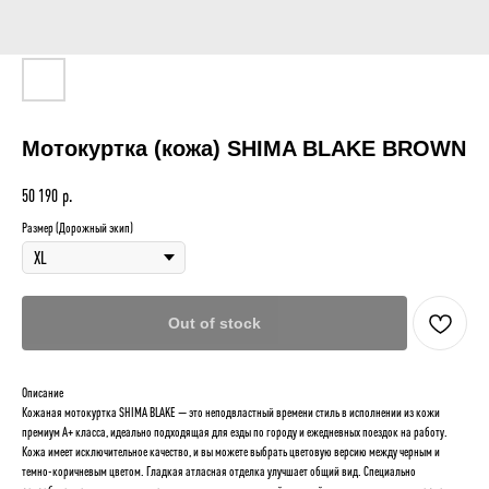
Мотокуртка (кожа) SHIMA BLAKE BROWN
50 190
р.
Размер (Дорожный экип)
Out of stock
Описание
Кожаная мотокуртка SHIMA BLAKE — это неподвластный времени стиль в исполнении из кожи
премиум А+ класса, идеально подходящая для езды по городу и ежедневных поездок на работу.
Кожа имеет исключительное качество, и вы можете выбрать цветовую версию между черным и
темно-коричневым цветом. Гладкая атласная отделка улучшает общий вид. Специально