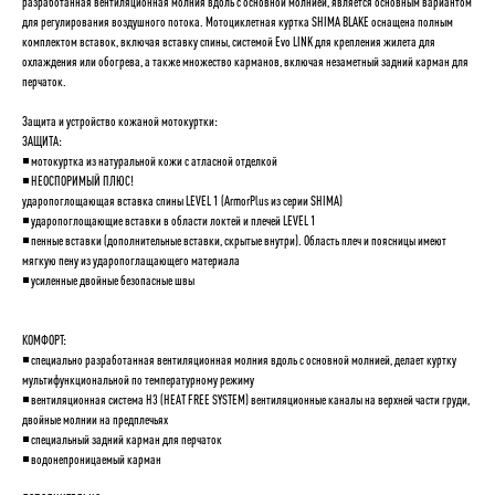
разработанная вентиляционная молния вдоль с основной молнией, является основным вариантом
для регулирования воздушного потока. Мотоциклетная куртка SHIMA BLAKE оснащена полным
комплектом вставок, включая вставку спины, системой Evo LINK для крепления жилета для
охлаждения или обогрева, а также множество карманов, включая незаметный задний карман для
перчаток.
Защита и устройство кожаной мотокуртки:
ЗАЩИТА:
◾️ мотокуртка из натуральной кожи с атласной отделкой
◾️ НЕОСПОРИМЫЙ ПЛЮС!
ударопоглощающая вставка спины LEVEL 1 (ArmorPlus из серии SHIMA)
◾️ ударопоглощающие вставки в области локтей и плечей LEVEL 1
◾️ пенные вставки (дополнительные вставки, скрытые внутри). Область плеч и поясницы имеют
мягкую пену из ударопоглащающего материала
◾️ усиленные двойные безопасные швы
КОМФОРТ:
◾️ специально разработанная вентиляционная молния вдоль с основной молнией, делает куртку
мультифункциональной по температурному режиму
◾️ вентиляционная система H3 (HEAT FREE SYSTEM) вентиляционные каналы на верхней части груди,
двойные молнии на предплечьях
◾️ специальный задний карман для перчаток
◾️ водонепроницаемый карман