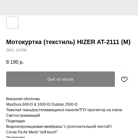
Мотокуртка (текстиль) HIZER AT-2111 (M)
SKU:
14768
8 190
р.
Out of stock
Внешняя оболочка
MaxDura 600-D & 1000-D/ Dublan 2500-D
Тяжелая ткань/растягивающиеся панели/ТПУ протектор на плече
Светоотражающий
Подкладка
Водонепроницаемая мембрана "с уплотнительной лентой"/
Сетка Fix Air-Mesh "soft touch"
Подкладка