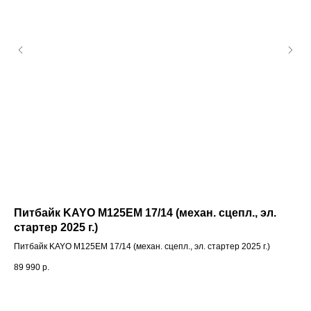
Питбайк KAYO M125EM 17/14 (механ. сцепл., эл.
Са
стартер 2025 г.)
Сал
Питбайк KAYO M125EM 17/14 (механ. сцепл., эл. стартер 2025 г.)
3 2
89 990
р.