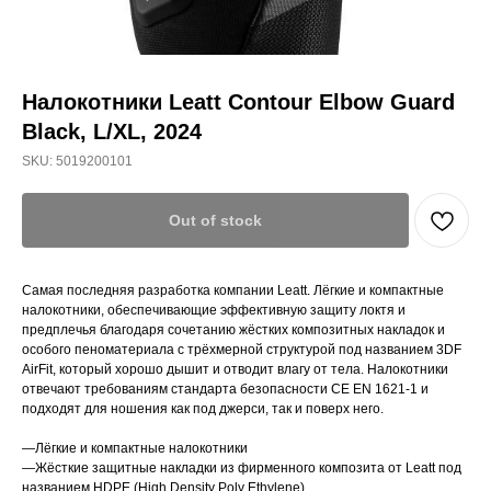
Налокотники Leatt Contour Elbow Guard
Black, L/XL, 2024
SKU:
5019200101
Out of stock
Самая последняя разработка компании Leatt. Лёгкие и компактные
налокотники, обеспечивающие эффективную защиту локтя и
предплечья благодаря сочетанию жёстких композитных накладок и
особого пеноматериала с трёхмерной структурой под названием 3DF
AirFit, который хорошо дышит и отводит влагу от тела. Налокотники
отвечают требованиям стандарта безопасности CE EN 1621-1 и
подходят для ношения как под джерси, так и поверх него.
—Лёгкие и компактные налокотники
—Жёсткие защитные накладки из фирменного композита от Leatt под
названием HDPE (High Density Poly Ethylene)