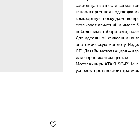
состоящая из шести сегменто
гипоаллергенная подкладка и
комфортную носку даже во вре
сковывает движений и имеет 
небольшими габаритами, позв
Для идеальной фиксации на т
анатомическую манжету. Изде
CE. Дизайн мотопанциря – аг
или чёрно-жёлтом цветах.
Мотопанцирь ATAKI SC-P114 п
успехом противостоит травма