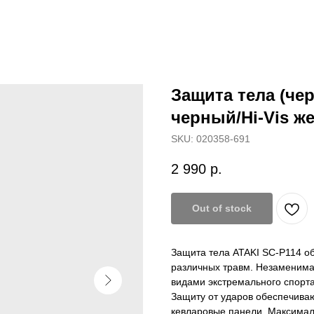
Защита тела (чер
черный/Hi-Vis ж
SKU:
020358-691
2 990
р.
Out of stock
Защита тела ATAKI SC-P114 об
различных травм. Незаменима 
видами экстремального спорта
Защиту от ударов обеспечива
кевларовые панели. Максимал