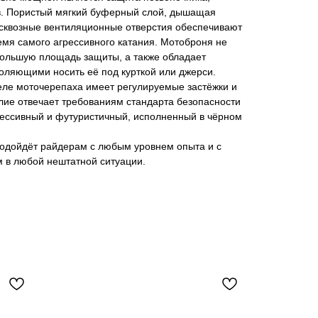
в. Пористый мягкий буферный слой, дышащая
 сквозные вентиляционные отверстия обеспечивают
мя самого агрессивного катания. Мотоброня не
большую площадь защиты, а также обладает
оляющими носить её под курткой или джерси.
еле моточерепаха имеет регулируемые застёжки и
лие отвечает требованиям стандарта безопасности
рессивный и футуристичный, исполненный в чёрном
одойдёт райдерам с любым уровнем опыта и с
м в любой нештатной ситуации.