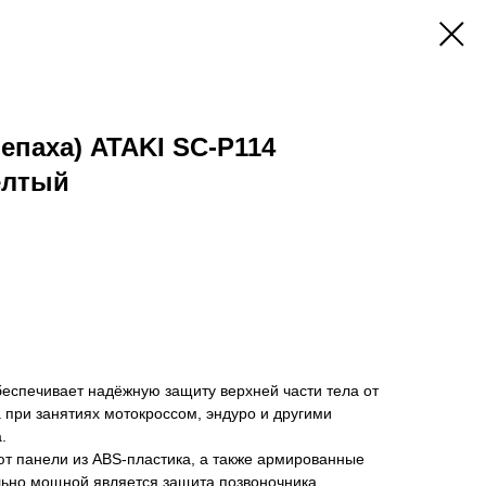
епаха) ATAKI SC-P114
елтый
еспечивает надёжную защиту верхней части тела от
при занятиях мотокроссом, эндуро и другими
.
ют панели из ABS-пластика, а также армированные
ьно мощной является защита позвоночника,