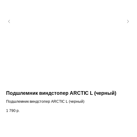
Подшлемник виндстопер АRCTIC L (черный)
Шл
Подшлемник виндстопер АRCTIC L (черный)
Шл
1 790
р.
37 