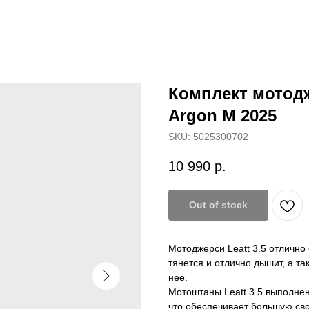
Комплект мотодж
Argon M 2025
SKU:
5025300702
10 990
р.
Out of stock
Мотоджерси Leatt 3.5 отлично 
тянется и отлично дышит, а та
неё.
Мотоштаны Leatt 3.5 выполнен
что обеспечивает большую сво