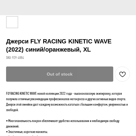
Джерси FLY RACING KINETIC WAVE
(2022) синий/оранжевый, XL
SKU:
929-4884
Out of stock
FLY RACING KINETIC WAVE новой коллекции 2022 года - высококлассную экипировку, которая
получила отличные рекомендации профессионалов мотокросса и других активных видов спорта.
Джерси этой линейки даст каждому возможность кататься с большим комфортом, уверенностью и
свободой.
• Многопанельность покроя обеспечивает удобство использования и необходимую свободу
движений.
• Эластичные, короткие манжеты.