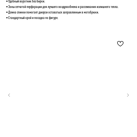
• Удобный воротник без бирки.
• Зоны сетчатой перфорации для лучшего воздухообмена и рассеивания излишнего тепла.
• Длина спинки помогает джерси оставаться заправленным в мотобрюки.
• Стандартный крой и посадка по фигуре.