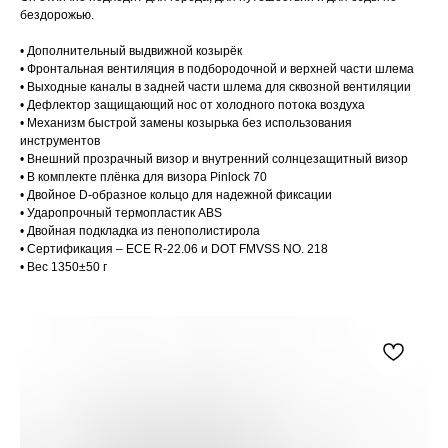
бездорожью.
• Дополнительный выдвижной козырёк
• Фронтальная вентиляция в подбородочной и верхней части шлема
• Выходные каналы в задней части шлема для сквозной вентиляции
• Дефлектор защищающий нос от холодного потока воздуха
• Механизм быстрой замены козырька без использования
инструментов
• Внешний прозрачный визор и внутренний солнцезащитный визор
• В комплекте плёнка для визора Pinlock 70
• Двойное D-образное кольцо для надежной фиксации
• Ударопрочный термопластик ABS
• Двойная подкладка из пенополистирола
• Сертификация – ECE R-22.06 и DOT FMVSS NO. 218
• Вес 1350±50 г