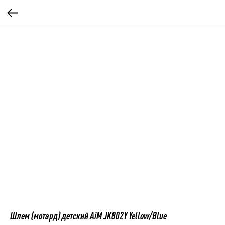
Шлем (мотард) детский AiM JK802Y Yellow/Blue