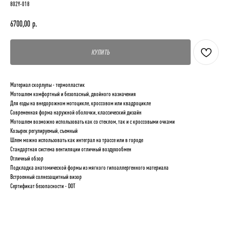
802Y-018
6700,00
р.
КУПИТЬ
Материал скорлупы - термопластик
Мотошлем комфортный и безопасный, двойного назначения
Для езды на внедорожном мотоцикле, кроссовом или квадроцикле
Современная форма наружной оболочки, классический дизайн
Мотошлем возможно использовать как со стеклом, так и с кроссовыми очками
Козырек регулируемый, съемный
Шлем можно использовать как интеграл на трассе или в городе
Стандартная система вентиляции отличный воздухообмен
Отличный обзор
Подкладка анатомической формы из мягкого гипоаллергенного материала
Встроенный солнезащитный визор
Сертификат безопасности - DOT