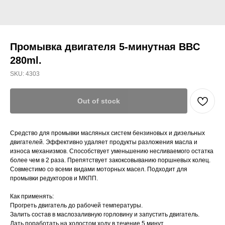
Промывка двигателя 5-минутная BBC
280ml.
SKU:
4303
Out of stock
Средство для промывки масляных систем бензиновых и дизельных
двигателей. Эффективно удаляет продукты разложения масла и
износа механизмов. Способствует уменьшению несливаемого остатка
более чем в 2 раза. Препятствует закоксовыванию поршневых колец.
Совместимо со всеми видами моторных масел. Подходит для
промывки редукторов и МКПП.
Как применять:
Прогреть двигатель до рабочей температуры.
Залить состав в маслозаливную горловину и запустить двигатель.
Дать поработать на холостом ходу в течение 5 минут.