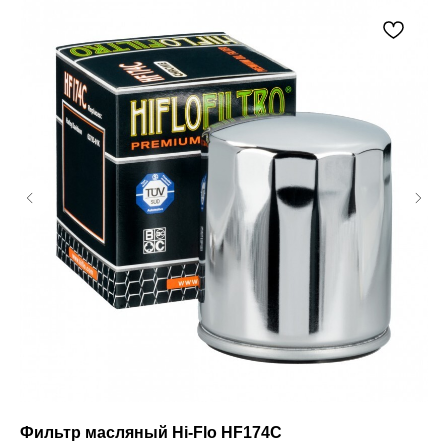
й)
Фильтр масляный Hi-Flo HF174C
Мо