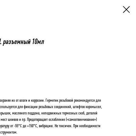
L разъемный 10мл
храняя их от влаги и коррозии. Герметик резьбовой рекомендуется для
Используется для фиксации резьбовых соединений, штифтов коромысел,
 крышек, масляного поддона, неподвижных тормозных скоб, деталей
 мест шкивов и пр. Предотвращает ослабление («самоотвинчивание»)
атуру от -55°С до +150°С, вибрацию. Не токсичен. При необходимости
нструментом.