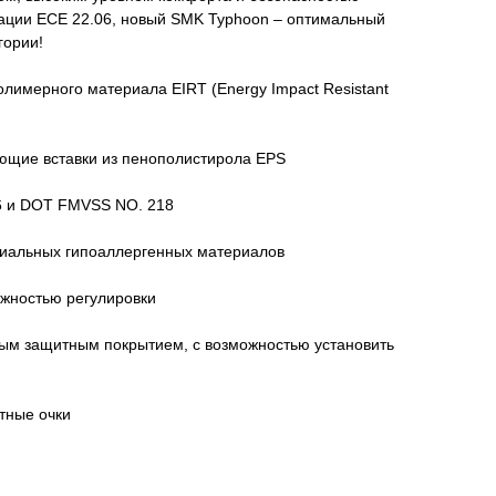
ации ECE 22.06, новый SMK Typhoon – оптимальный
гории!
олимерного материала EIRT (Energy Impact Resistant
ющие вставки из пенополистирола EPS
6 и DOT FMVSS NO. 218
миальных гипоаллергенных материалов
ожностью регулировки
ным защитным покрытием, с возможностью установить
тные очки