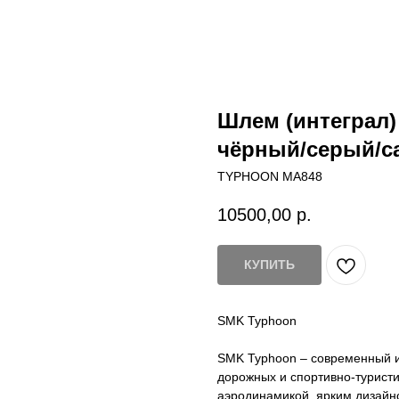
Шлем (интеграл
чёрный/серый/с
TYPHOON MA848
10500,00
р.
КУПИТЬ
SMK Typhoon
SMK Typhoon – современный и
дорожных и спортивно-турист
аэродинамикой, ярким дизайн