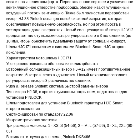
веса и повышения комфорта. Переставленное верхнее и увеличенное
вентиляционное отверстие подбородка, обеспечивают улучшенный
воздушный поток и вентиляцию. Также был полностью переработан
визор. HJ-38 Pinlock оснащен новой системой закрытия, которая
обеспечивает повышенную безопасность, но при этом проста в
эксплуатации даже в перчатках. Новый солнцезащитный визор HJ-V12
предлагает пилоту возможность регулировать его в 3 положениях (до
10 мм), чтобы обеспечить идеальную защиту от солнца и комфорт.
Шлем HJC i71 совместим с системами Bluetooth Smart HJC второго
поколения.
Характеристики мотошлема HJC i71
Усовершенствованная оболочка из поликарбоната
Встроенный солнцезащитный визор HJ-V12 имеет противотуманное
покрытие, быстро и легко выдвигается. Новый механизм позволяет
регулировать визор в 3 различных положениях
Push & Release System: система быстрой замены визора
Тип визора HJ-38, с противотуманным покрытием, подготовлен для
установки PINLOCK
Шлем подготовлен для установки Bluetooth гарнитуры HJC Smart
второго поколения
Сертифицирован по стандарту 22.06
Микрометрическая застежка
Три размера монокока: 1 - XS, S (54-56); 2 – M, L (57-59); 3 - XL, 2XL (60-
63)
В комплекте: сумка для шлема, Pinlock DKS466