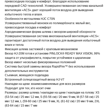
превосходную посадку и комфорт, благодаря использованию
передовой CAD технологий. Усовершенствованная система канальной
вентиляции «ACS» дает хороший поток воздуха для выведения
избыточного тепла и влаги.
Особенности мотошлема HJC C70N
Усовершенствованный монокок из поликарбоната: малый вес,
превосходная посадка и комфорт
Аэродинамическая форма шлема с визором широкой обзорности
Усовершенствованная система многоканальной вентиляции «ACS»:
гарантирует достаточный поток воздуха для выведения избыточный
влаги и тепла
Фиксация шлема застежкой с храповым механизмом
Визор HJ-20M готов к установке PINLOCK® READY MAX VISION, 99%
защита от ультрафиолета, покрытие устойчивое к царапинам
Визор имеет несколько фиксированных положений
Система быстрой замены визора RapidFire™ без использования
дополнительных инструментов
Съемная, моющаяся подкладка
Встроенный солнцезащитный визор HJ-V7
Накладки на щеки: взаимозаменяемые для всех размеров
Подходит для тех, кто носит очки
Размеры: размер шлема / накладки на щеки / накладки на голову: XS
(53-54 см) / 25 мм / 12 мм, S (55-56 см) / 20 мм / 9 мм, M (57-58 см) / 25
мм / 12 мм, L (59-60 см) / 25 мм / 9 мм, XL (61-62 см) / 20 мм / 9 мм, 2XL
(63-64 см) / 15 мм / 7 мм