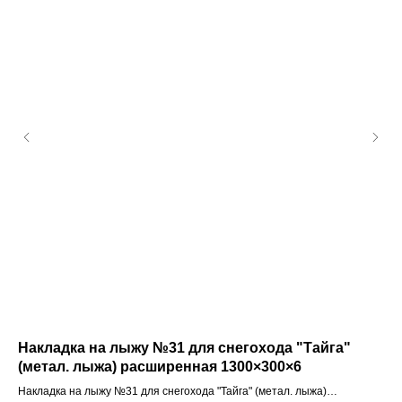
Накладка на лыжу №31 для снегохода "Тайга"
Шл
(метал. лыжа) расширенная 1300×300×6
се
Накладка на лыжу №31 для снегохода "Тайга" (метал. лыжа)
Шле