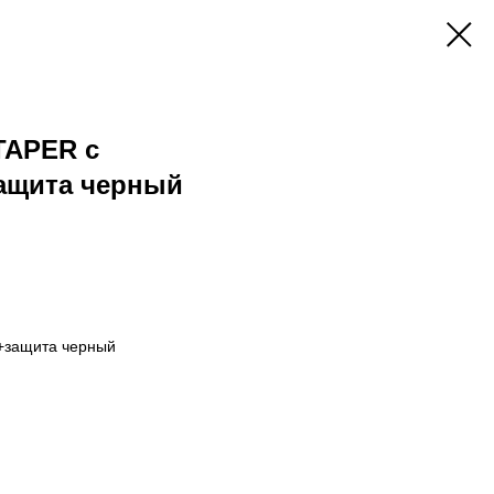
TAPER с
ащита черный
+защита черный