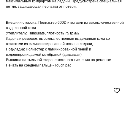
максимальным комфортом на ладони. Предусмотрена специальная
петля, защищающая перчатки от потери.
Внешняя сторона: Полиэстер 600D и вставки из высококачественной
выделанной кожи
Утеплитель: Thinsulate, плотность 75 гр./м2
Ладонь и ремешок: высококачественная выделанная кожа со
вставками из силиконизированной кожи на ладони;
Подкладка: Полиэстер с ламинированной пеной и
водонепроницаемой мембраной (дышащая)
Вышивка на тыльной стороне кожаного тиснения на ремешке
Печать на среднем пальце - Touch pad