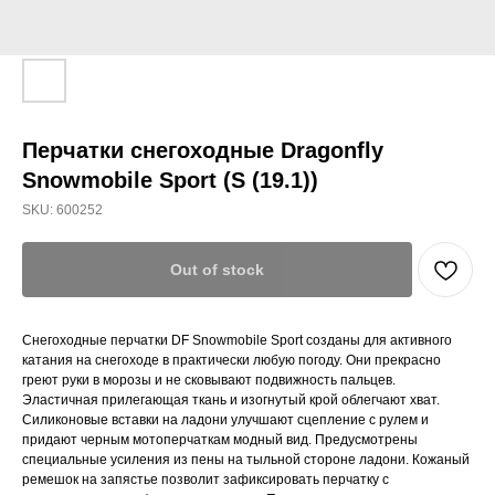
Перчатки снегоходные Dragonfly
Snowmobile Sport (S (19.1))
SKU:
600252
Out of stock
Снегоходные перчатки DF Snowmobile Sport созданы для активного
катания на снегоходе в практически любую погоду. Они прекрасно
греют руки в морозы и не сковывают подвижность пальцев.
Эластичная прилегающая ткань и изогнутый крой облегчают хват.
Силиконовые вставки на ладони улучшают сцепление с рулем и
придают черным мотоперчаткам модный вид. Предусмотрены
специальные усиления из пены на тыльной стороне ладони. Кожаный
ремешок на запястье позволит зафиксировать перчатку с