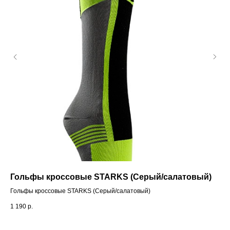
Гольфы кроссовые STARKS (Серый/салатовый)
Мо
Гольфы кроссовые STARKS (Серый/салатовый)
Мот
1 190
р.
4 7