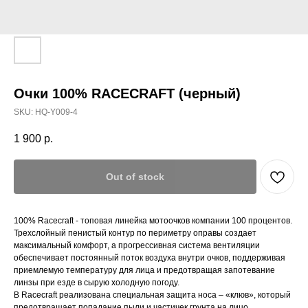
Очки 100% RACECRAFT (черный)
SKU:
HQ-Y009-4
1 900
р.
Out of stock
100% Racecraft - топовая линейка мотоочков компании 100 процентов.
Трехслойный пенистый контур по периметру оправы создает
максимальный комфорт, а прогрессивная система вентиляции
обеспечивает постоянный поток воздуха внутри очков, поддерживая
приемлемую температуру для лица и предотвращая запотевание
линзы при езде в сырую холодную погоду.
В Racecraft реализована специальная защита носа – «клюв», который
предотвращает попадание пыли и частичек грунта на лицо