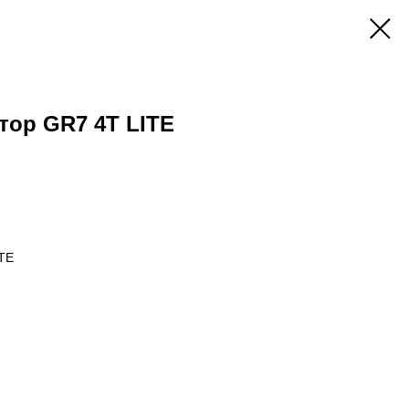
тор GR7 4T LITE
ITE