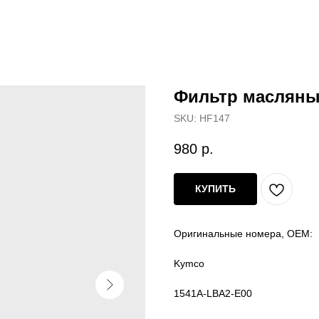
Фильтр масляный
SKU:
HF147
980
р.
КУПИТЬ
Оригинальные номера, OEM:
Kymco
1541A-LBA2-E00