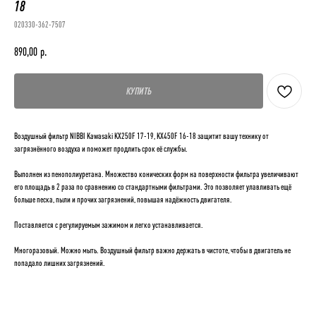
18
020330-362-7507
890,00
р.
КУПИТЬ
Воздушный фильтр NIBBI Kawasaki KX250F 17-19, KX450F 16-18 защитит вашу технику от
загрязнённого воздуха и поможет продлить срок её службы.
Выполнен из пенополиуретана. Множество конических форм на поверхности фильтра увеличивают
его площадь в 2 раза по сравнению со стандартными фильтрами. Это позволяет улавливать ещё
больше песка, пыли и прочих загрязнений, повышая надёжность двигателя.
Поставляется с регулируемым зажимом и легко устанавливается.
Многоразовый. Можно мыть. Воздушный фильтр важно держать в чистоте, чтобы в двигатель не
попадало лишних загрязнений.