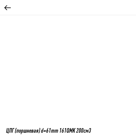
ЦПГ (поршневая) d=61mm 161QMK 200см3