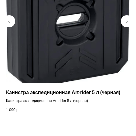
Канистра экспедиционная Art-rider 5 л (черная)
Оч
ч
Канистра экспедиционная Art-rider 5 л (черная)
Очк
1 090
р.
4 3