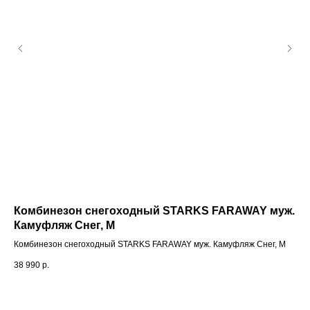
й/
Комбинезон снегоходный STARKS FARAWAY муж.
Фи
Камуфляж Снег, M
Фил
Комбинезон снегоходный STARKS FARAWAY муж. Камуфляж Снег, M
95
38 990
р.