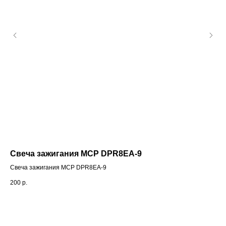
Свеча зажигания МСР DPR8EA-9
Мо
Свеча зажигания МСР DPR8EA-9
Мот
200
р.
3 6