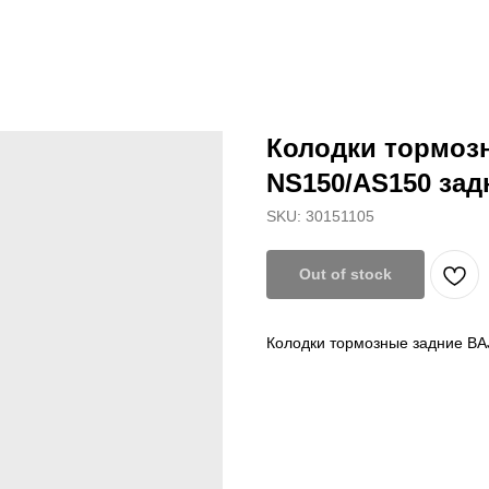
Колодки тормозн
NS150/AS150 зад
SKU:
30151105
Out of stock
Колодки тормозные задние BA