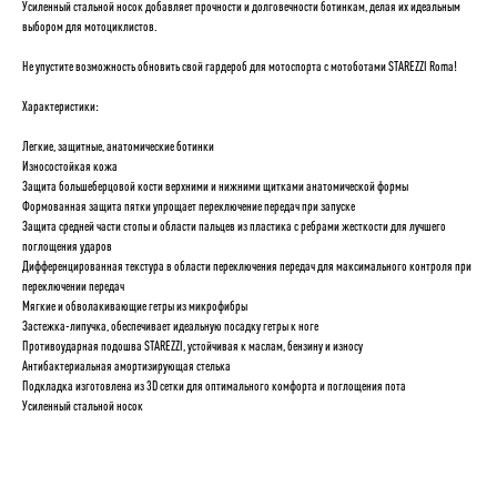
Усиленный стальной носок добавляет прочности и долговечности ботинкам, делая их идеальным
выбором для мотоциклистов.
Не упустите возможность обновить свой гардероб для мотоспорта с мотоботами STAREZZI Roma!
Характеристики:
Легкие, защитные, анатомические ботинки
Износостойкая кожа
Защита большеберцовой кости верхними и нижними щитками анатомической формы
Формованная защита пятки упрощает переключение передач при запуске
Защита средней части стопы и области пальцев из пластика с ребрами жесткости для лучшего
поглощения ударов
Дифференцированная текстура в области переключения передач для максимального контроля при
переключении передач
Мягкие и обволакивающие гетры из микрофибры
Застежка-липучка, обеспечивает идеальную посадку гетры к ноге
Противоударная подошва STAREZZI, устойчивая к маслам, бензину и износу
Антибактериальная амортизирующая стелька
Подкладка изготовлена из 3D сетки для оптимального комфорта и поглощения пота
Усиленный стальной носок