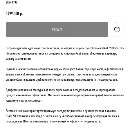
20240108
14990,00
р.
КУПИТЬ
Откройте для себя идеальное сочетание стиля, комфорта и защиты с мотоботами STAREZZI Roma! Эти
лёгкие и анатомические ботинки изготовлены из износостойкой кожи, обеспечивая надежную
защиту вашим ногам.
Верхние и нижние щитки анатомической формы защищают большеберцовую кость, а формованная
защита пятки облегчает переключение передач при старте. Пластиковая защита средней части
стопы и области пальцев с ребрами жесткости гарантирует максимальное поглощение ударов.
Дифференцированная текстура в области переключения передач позволяет контролировать
процесс максимально эффективно. Мягкие и обволакивающие гетры из микрофибры обеспечивают
идеальную посадку и комфорт.
Застежка-липучка гарантирует идеальную посадку гетры к ноге, а противоударная подошва
STAREZZI устойчива к маслам, бензину и износу. Антибактериальная амортизирующая стелька и
подкладка из 3D сетки обеспечивают оптимальный комфорт и поглощение пота.